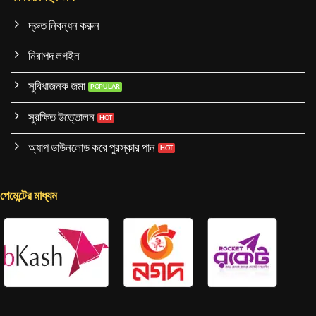
দ্রুত নিবন্ধন করুন
নিরাপদ লগইন
সুবিধাজনক জমা
সুরক্ষিত উত্তোলন
অ্যাপ ডাউনলোড করে পুরস্কার পান
পেমেন্টের মাধ্যম